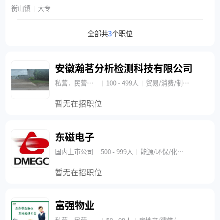
衡山镇
大专
|
全部共
3
个职位
安徽瀚茗分析检测科技有限公司
私营．民营企业
100 - 499人
贸易/消费/制造/营运/机械/设备/重工
|
|
暂无在招职位
东磁电子
国内上市公司
500 - 999人
能源/环保/化工/原材料和加工
|
|
暂无在招职位
富强物业