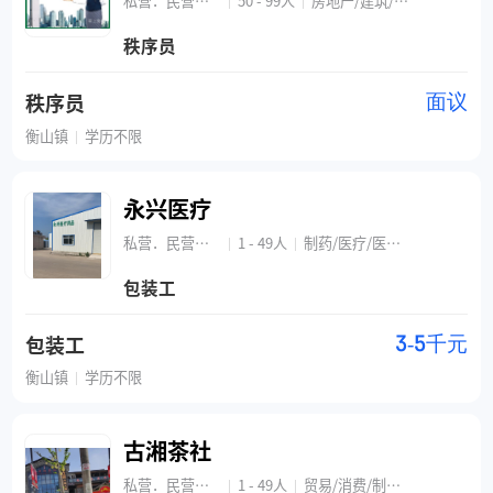
私营．民营企业
50 - 99人
房地产/建筑/物业管理/商业中心
|
|
秩序员
秩序员
面议
衡山镇
学历不限
|
永兴医疗
私营．民营企业
1 - 49人
制药/医疗/医疗设备/器械
|
|
包装工
包装工
3-5千元
衡山镇
学历不限
|
古湘茶社
私营．民营企业
1 - 49人
贸易/消费/制造/营运/快速消费品(食品、饮料、化妆品)
|
|