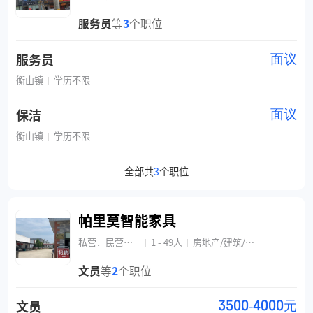
服务员
等
3
个职位
服务员
面议
衡山镇
学历不限
|
保洁
面议
衡山镇
学历不限
|
全部共
3
个职位
帕里莫智能家具
私营．民营企业
1 - 49人
房地产/建筑/家居/室内设计/装潢
|
|
文员
等
2
个职位
文员
3500-4000元