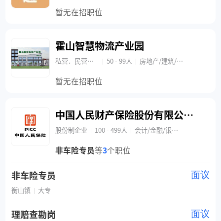
暂无在招职位
霍山智慧物流产业园
私营．民营企业
50 - 99人
房地产/建筑/物业管理/商业中心
|
|
暂无在招职位
中国人民财产保险股份有限公司霍山支公司
股份制企业
100 - 499人
会计/金融/银行/保险/保险
|
|
非车险专员
等
3
个职位
非车险专员
面议
衡山镇
大专
|
理赔查勘岗
面议