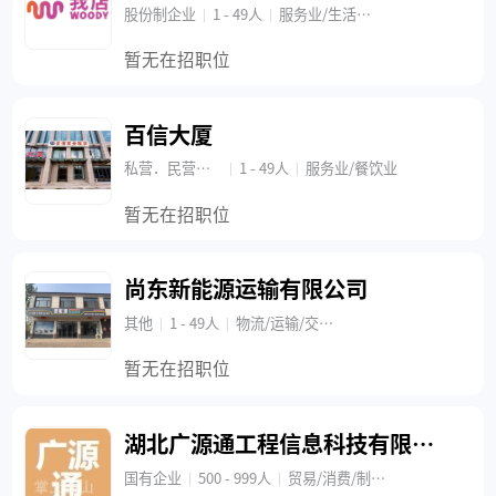
股份制企业
1 - 49人
服务业/生活服务
|
|
暂无在招职位
百信大厦
私营．民营企业
1 - 49人
服务业/餐饮业
|
|
暂无在招职位
尚东新能源运输有限公司
其他
1 - 49人
物流/运输/交通/运输/物流
|
|
暂无在招职位
湖北广源通工程信息科技有限公司
国有企业
500 - 999人
贸易/消费/制造/营运/机械/设备/重工
|
|