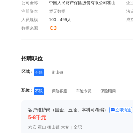
公司全称
中国人民财产保险股份有限公司霍山支公司
企
注册资本
暂无数据
法
人员规模
100 - 499人
成
数据来源
招聘职位
区域：
不限
衡山镇
职位：
不限
保险客服
车险专员
保险顾问
客户维护岗（国企、五险、本科可考编）
立即沟通
5-8千元
六安 霍山 衡山镇 大专
全职
|