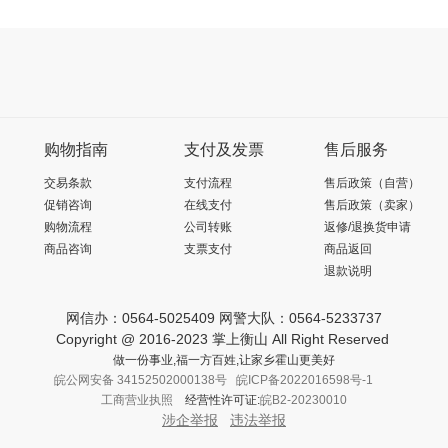
购物指南
支付及发票
售后服务
交易条款
支付流程
售后政策（自营）
促销咨询
在线支付
售后政策（卖家）
购物流程
公司转账
返修/退换货申请
商品咨询
支票支付
商品返回
退款说明
网信办：0564-5025409 网警大队：0564-5233737
Copyright @ 2016-2023 掌上衡山 All Right Reserved
做一份事业,福一方百姓,让家乡霍山更美好
皖公网安备 34152502000138号
皖ICP备2022016598号-1
工商营业执照
经营性许可证:
皖B2-20230010
涉企举报
违法举报