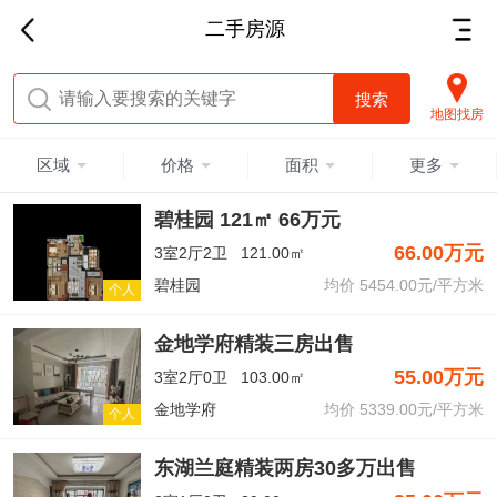
二手房源
地图找房
区域
价格
面积
更多
碧桂园 121㎡ 66万元
66.00万元
3室2厅2卫
121.00㎡
碧桂园
均价 5454.00元/平方米
个人
金地学府精装三房出售
55.00万元
3室2厅0卫
103.00㎡
金地学府
均价 5339.00元/平方米
个人
东湖兰庭精装两房30多万出售