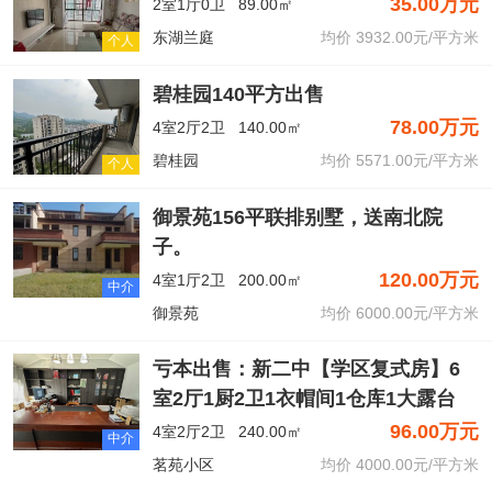
35.00万元
2室1厅0卫
89.00㎡
东湖兰庭
均价 3932.00元/平方米
个人
碧桂园140平方出售
78.00万元
4室2厅2卫
140.00㎡
​碧桂园
均价 5571.00元/平方米
个人
御景苑156平联排别墅，送南北院
子。
120.00万元
4室1厅2卫
200.00㎡
中介
御景苑
均价 6000.00元/平方米
亏本出售：新二中【学区复式房】6
室2厅1厨2卫1衣帽间1仓库1大露台
96.00万元
4室2厅2卫
240.00㎡
中介
茗苑小区
均价 4000.00元/平方米