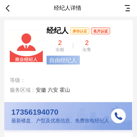
经纪人详情
租房买房？找我帮忙！
经纪人
身份认证
名片认证
2
2
出租
出售
经纪人
自由经纪人
独立经纪人
等级：
17356194070
服务区域：
安徽
六安
霍山
联系方式
17356194070
业务介绍
最新楼盘、户型及优惠信息、免费致电经纪人
在售房源：
2套