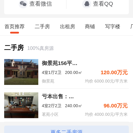
查看微信
查看QQ
在租房源：
2条
首页推荐
二手房
出租房
商铺
写字楼
二手房
100%真房源
御景苑156平联排别墅，送南北院子。
御景苑156平联排别墅，送南北院子。
亏本出售：新二中【学区复式房】6室2厅1厨2卫1衣帽间1仓库1大露台
中医院附近2室，9000一年
120.00
96.00
750
120.00万元
4室1厅2卫
200.00㎡
￥
万
￥
万
￥
/月
御景苑
均价 6000.00元/平方米
亏本出售：新二中【学区复式房】6室2厅1厨2卫1衣帽间1仓库1大露台
掌上衡山-霍山人都在用
96.00万元
4室2厅2卫
240.00㎡
的APP
茗苑小区
均价 4000.00元/平方米
免费发布房产出租信息分类信息、求职招
更多二手房源
聘、谈婚论嫁、亲子教育、美食娱乐等各