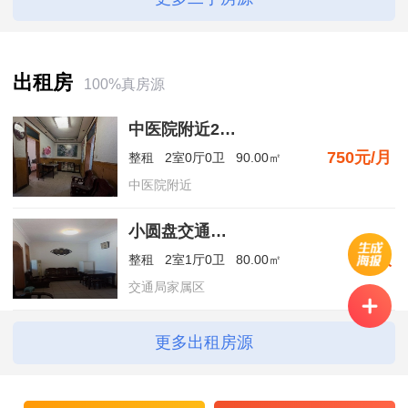
类信息
出租房
长按识别二维码看详情
100%真房源
中医院附近2室，9000一年
750
元/月
整租
2室0厅0卫
90.00㎡
中医院附近
小圆盘交通局家属区两室一厅套房出租
面议
整租
2室1厅0卫
80.00㎡
交通局家属区
更多出租房源